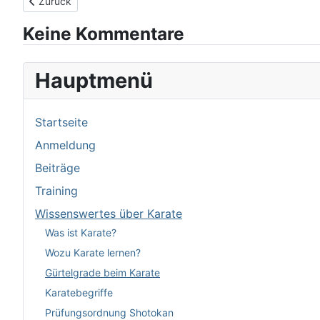
Vorheriger Beitrag: Mittelstufe 6. - 4. Kyu
Zurück
Keine Kommentare
Hauptmenü
Startseite
Anmeldung
Beiträge
Training
Wissenswertes über Karate
Was ist Karate?
Wozu Karate lernen?
Gürtelgrade beim Karate
Karatebegriffe
Prüfungsordnung Shotokan